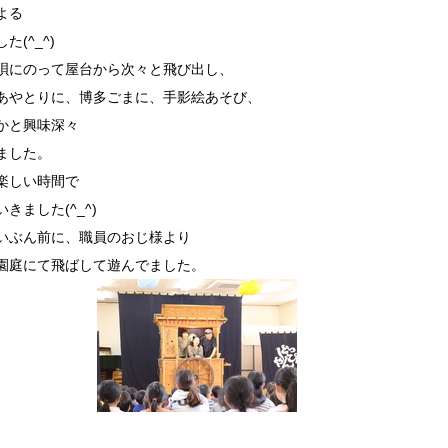
よる
(^_^)
唄にのって屋台から次々と飛び出し、
あやとりに、博多ごまに、手影絵あそび、
かと興味深々
ました。
楽しい時間で
ました(^_^)
いぶん前に、職員のおじ様より
園庭にて飛ばして遊んでました。