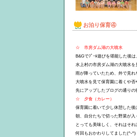
お泊り保育④
☆ 市房ダム湖の大噴水
B&Gでﾌﾟｰﾙ遊びを堪能した後は
水上村の市房ダム湖の大噴水を見に
雨が降っていたため、外で見れない
大噴水を見て保育園に着くや否
先にアップしたブログの通りの状
☆ 夕食（カレー）
保育園に着いて少し休憩した後
朝、自分たちで切った野菜が入
とっても美味しく、それはそれ
何回もおかわりしてました(^-^)