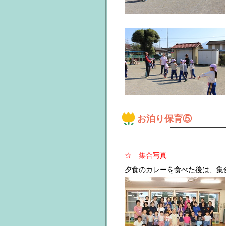
お泊り保育⑤
☆ 集合写真
夕食のカレーを食べた後は、集合