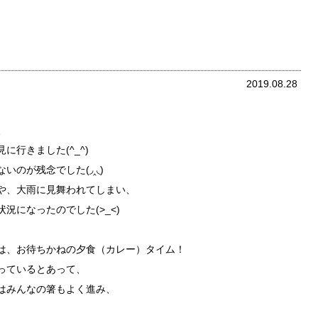
2019.08.28
、
行きました(^_^)
のが残念でした(◞‸◟)
や、大雨に見舞われてしまい、
況になったのでした(>_<)
は、お待ちかねの夕食（カレー）タイム！
っているとあって、
はみんなの箸もよく進み、