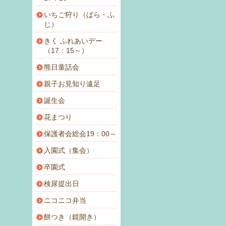
いちご狩り（ばら・ふ
じ）
きく ふれあいデー
（17：15～）
熊日童話会
親子お見知り遠足
誕生会
花まつり
保護者会総会19：00～
入園式（集会）
卒園式
検尿提出日
ニコニコ弁当
餅つき（鏡開き）