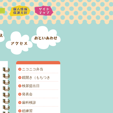
ニコニコ弁当
鏡開き（もちつき
検尿提出日
発表会
歯科検診
総練習