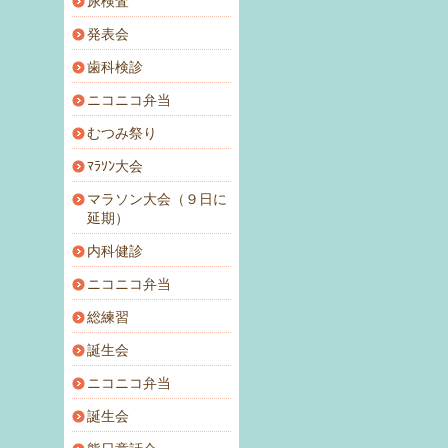
尿検査
発表会
歯科検診
ニコニコ弁当
むつみ祭り
ﾏﾗｿﾝ大会
マラソン大会（９日に
延期）
内科健診
ニコニコ弁当
総練習
誕生会
ニコニコ弁当
誕生会