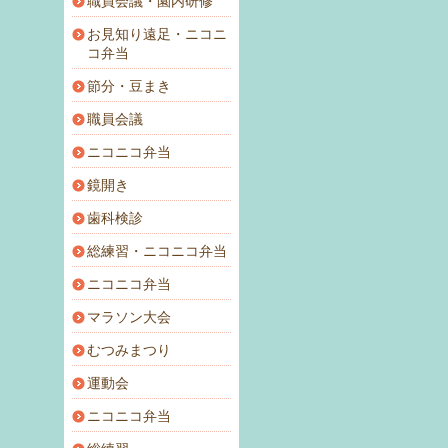
職員会議・園内研修
お見知り遠足・ニコニ
コ弁当
節分・豆まき
職員会議
ニコニコ弁当
鏡開き
歯科検診
総練習・ニコニコ弁当
ニコニコ弁当
マラソン大会
むつみまつり
運動会
ニコニコ弁当