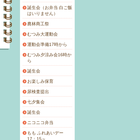
誕生会（お弁当 白ご飯
はいりません）
農林商工祭
むつみ大運動会
運動会準備17時から
むつみ夕涼み会16時か
ら
誕生会
お楽しみ保育
尿検査提出
七夕集会
誕生会
ニコニコ弁当
もも ふれあいデー
17：15～