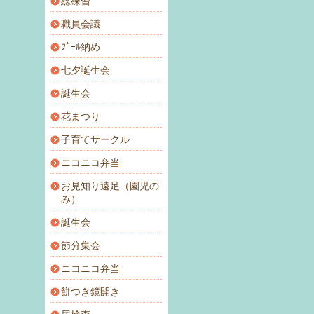
総練習
職員会議
ﾌﾟｰﾙ納め
七夕誕生会
誕生会
花まつり
子育てサークル
ニコニコ弁当
お見知り遠足（園児の
み）
誕生会
節分集会
ニコニコ弁当
餅つき鏡開き