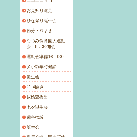
ニコニコ弁当
お見知り遠足
ひな祭り誕生会
節分・豆まき
むつみ保育園大運動
会 8：30開会
運動会準備16：00～
多小就学時健診
誕生会
ﾌﾟｰﾙ開き
尿検査提出
七夕誕生会
歯科検診
誕生会