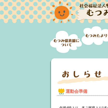
運動会準備
午後4時より 各ご家庭より1