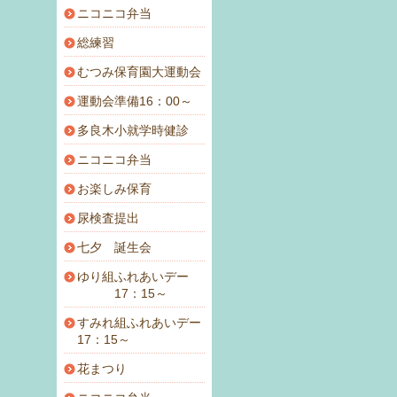
ニコニコ弁当
総練習
むつみ保育園大運動会
運動会準備16：00～
多良木小就学時健診
ニコニコ弁当
お楽しみ保育
尿検査提出
七夕 誕生会
ゆり組ふれあいデー
17：15～
すみれ組ふれあいデー
17：15～
花まつり