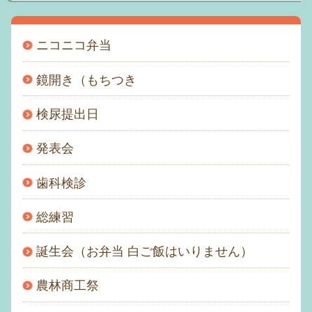
アクセス
ニコニコ弁当
おといあわせ
鏡開き（もちつき
むつみメール
検尿提出日
園の一日
発表会
個人情報保護方針
歯科検診
サイトマップ
総練習
誕生会（お弁当 白ご飯はいりません）
農林商工祭