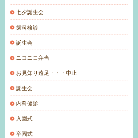
七夕誕生会
歯科検診
誕生会
ニコニコ弁当
お見知り遠足・・・中止
誕生会
内科健診
入園式
卒園式