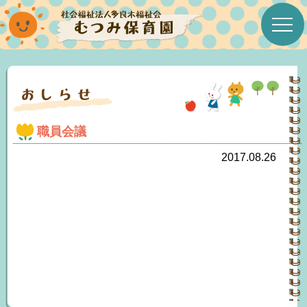
ホーム
むつみ保育園について
職員会議
むつみたより
2017.08.26
今月の行事
年間行事予定表
今月の給食＆おやつ
みんなのこえ