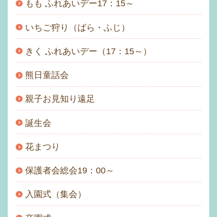
もも ふれあいデー17：15～
いちご狩り（ばら・ふじ）
きく ふれあいデー（17：15～）
熊日童話会
親子お見知り遠足
誕生会
花まつり
保護者会総会19：00～
入園式（集会）