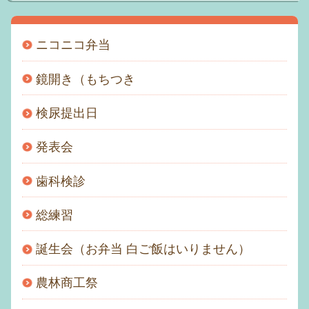
アクセス
ニコニコ弁当
おといあわせ
鏡開き（もちつき
むつみメール
検尿提出日
園の一日
発表会
個人情報保護方針
歯科検診
サイトマップ
総練習
誕生会（お弁当 白ご飯はいりません）
農林商工祭