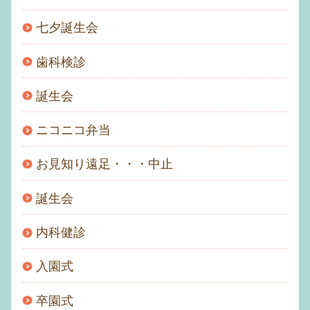
七夕誕生会
歯科検診
誕生会
ニコニコ弁当
お見知り遠足・・・中止
誕生会
内科健診
入園式
卒園式