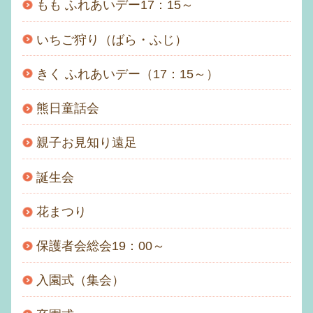
もも ふれあいデー17：15～
いちご狩り（ばら・ふじ）
きく ふれあいデー（17：15～）
熊日童話会
親子お見知り遠足
誕生会
花まつり
保護者会総会19：00～
入園式（集会）