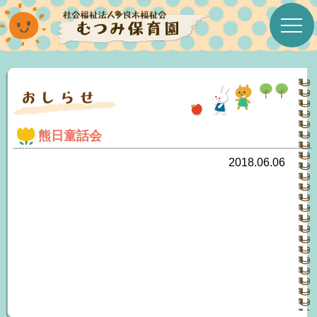
ホーム
むつみ保育園について
熊日童話会
むつみたより
2018.06.06
今月の行事
年間行事予定表
今月の給食＆おやつ
みんなのこえ