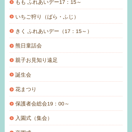
もも ふれあいデー17：15～
いちご狩り（ばら・ふじ）
きく ふれあいデー（17：15～）
熊日童話会
親子お見知り遠足
誕生会
花まつり
保護者会総会19：00～
入園式（集会）