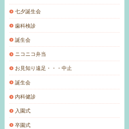
七夕誕生会
歯科検診
誕生会
ニコニコ弁当
お見知り遠足・・・中止
誕生会
内科健診
入園式
卒園式