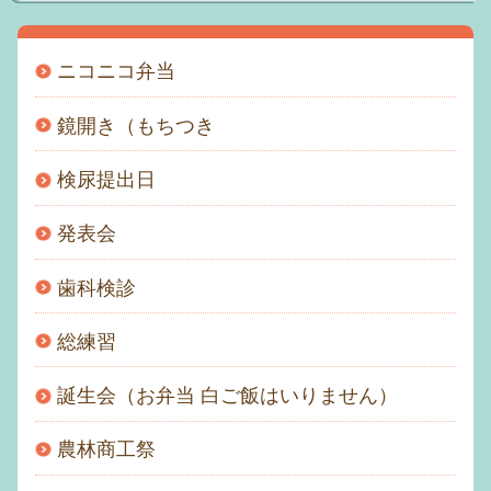
アクセス
ニコニコ弁当
おといあわせ
鏡開き（もちつき
むつみメール
検尿提出日
園の一日
発表会
個人情報保護方針
歯科検診
サイトマップ
総練習
誕生会（お弁当 白ご飯はいりません）
農林商工祭