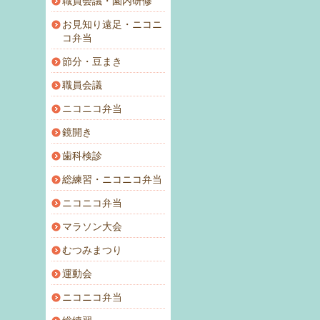
職員会議・園内研修
お見知り遠足・ニコニ
コ弁当
節分・豆まき
職員会議
ニコニコ弁当
鏡開き
歯科検診
総練習・ニコニコ弁当
ニコニコ弁当
マラソン大会
むつみまつり
運動会
ニコニコ弁当