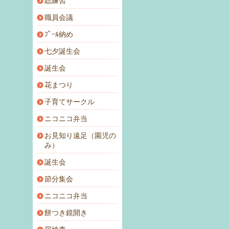
総練習
職員会議
ﾌﾟｰﾙ納め
七夕誕生会
誕生会
花まつり
子育てサークル
ニコニコ弁当
お見知り遠足（園児の
み）
誕生会
節分集会
ニコニコ弁当
餅つき鏡開き