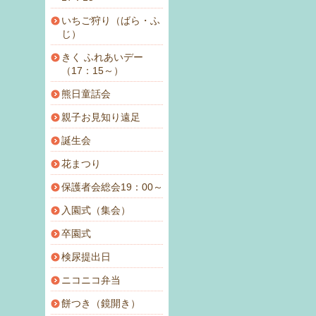
いちご狩り（ばら・ふ
じ）
きく ふれあいデー
（17：15～）
熊日童話会
親子お見知り遠足
誕生会
花まつり
保護者会総会19：00～
入園式（集会）
卒園式
検尿提出日
ニコニコ弁当
餅つき（鏡開き）