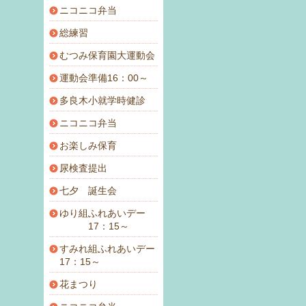
ニコニコ弁当
総練習
むつみ保育園大運動会
運動会準備16：00～
多良木小就学時健診
ニコニコ弁当
お楽しみ保育
尿検査提出
七夕 誕生会
ゆり組ふれあいデー
17：15～
すみれ組ふれあいデー
17：15～
花まつり