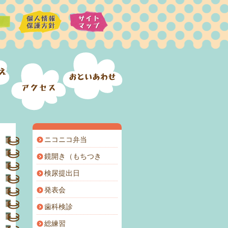
ニコニコ弁当
鏡開き（もちつき
検尿提出日
発表会
歯科検診
総練習