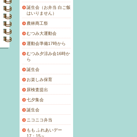
誕生会（お弁当 白ご飯
はいりません）
農林商工祭
むつみ大運動会
運動会準備17時から
むつみ夕涼み会16時か
ら
誕生会
お楽しみ保育
尿検査提出
七夕集会
誕生会
ニコニコ弁当
もも ふれあいデー
17：15～