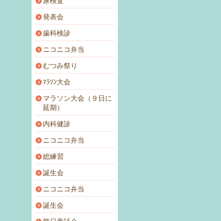
尿検査
発表会
歯科検診
ニコニコ弁当
むつみ祭り
ﾏﾗｿﾝ大会
マラソン大会（９日に
延期）
内科健診
ニコニコ弁当
総練習
誕生会
ニコニコ弁当
誕生会