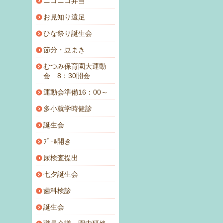
ニコニコ弁当
お見知り遠足
ひな祭り誕生会
節分・豆まき
むつみ保育園大運動
会 8：30開会
運動会準備16：00～
多小就学時健診
誕生会
ﾌﾟｰﾙ開き
尿検査提出
七夕誕生会
歯科検診
誕生会