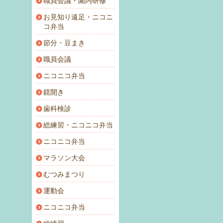
職員会議・園内研修
お見知り遠足・ニコニ
コ弁当
節分・豆まき
職員会議
ニコニコ弁当
鏡開き
歯科検診
総練習・ニコニコ弁当
ニコニコ弁当
マラソン大会
むつみまつり
運動会
ニコニコ弁当