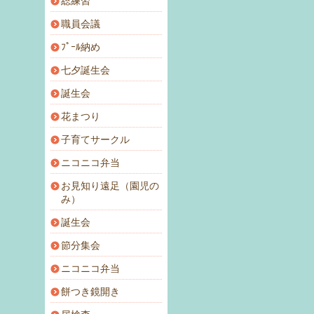
総練習
職員会議
ﾌﾟｰﾙ納め
七夕誕生会
誕生会
花まつり
子育てサークル
ニコニコ弁当
お見知り遠足（園児の
み）
誕生会
節分集会
ニコニコ弁当
餅つき鏡開き