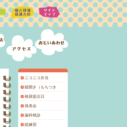
ニコニコ弁当
鏡開き（もちつき
検尿提出日
発表会
歯科検診
総練習