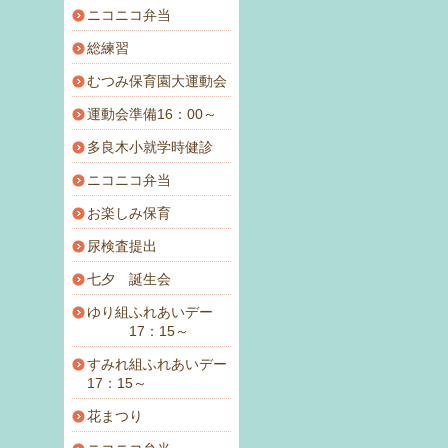
ニコニコ弁当
総練習
むつみ保育園大運動会
運動会準備16：00～
多良木小就学時健診
ニコニコ弁当
お楽しみ保育
尿検査提出
七夕 誕生会
ゆり組ふれあいデー
17：15～
すみれ組ふれあいデー
17：15～
花まつり