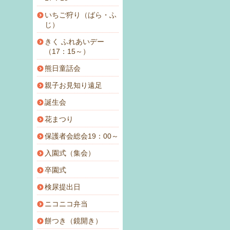
いちご狩り（ばら・ふ
じ）
きく ふれあいデー
（17：15～）
熊日童話会
親子お見知り遠足
誕生会
花まつり
保護者会総会19：00～
入園式（集会）
卒園式
検尿提出日
ニコニコ弁当
餅つき（鏡開き）