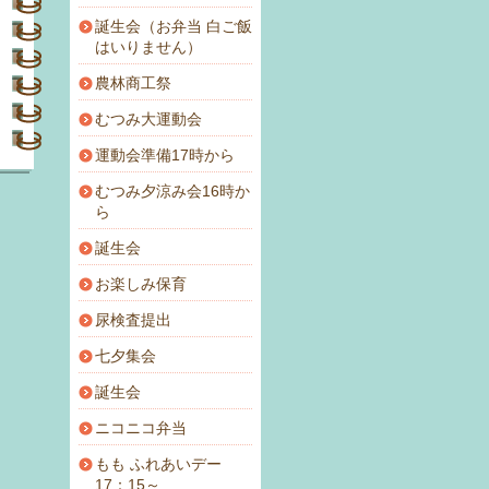
誕生会（お弁当 白ご飯
はいりません）
農林商工祭
むつみ大運動会
運動会準備17時から
むつみ夕涼み会16時か
ら
誕生会
お楽しみ保育
尿検査提出
七夕集会
誕生会
ニコニコ弁当
もも ふれあいデー
17：15～