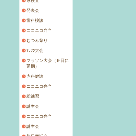
尿検査
発表会
歯科検診
ニコニコ弁当
むつみ祭り
ﾏﾗｿﾝ大会
マラソン大会（９日に
延期）
内科健診
ニコニコ弁当
総練習
誕生会
ニコニコ弁当
誕生会