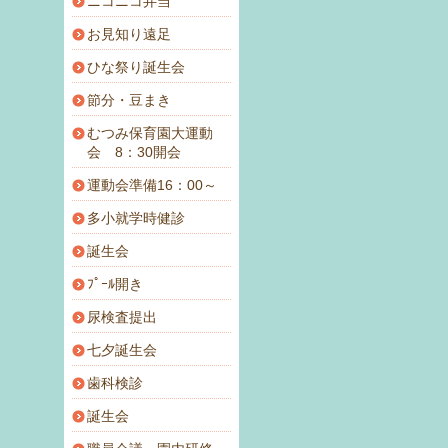
ニコニコ弁当
お見知り遠足
ひな祭り誕生会
節分・豆まき
むつみ保育園大運動
会 8：30開会
運動会準備16：00～
多小就学時健診
誕生会
ﾌﾟｰﾙ開き
尿検査提出
七夕誕生会
歯科検診
誕生会