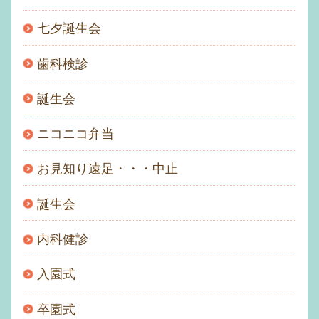
七夕誕生会
歯科検診
誕生会
ニコニコ弁当
お見知り遠足・・・中止
誕生会
内科健診
入園式
卒園式