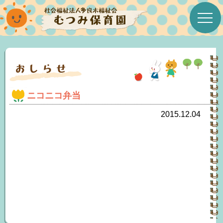
ホーム
むつみ保育園について
ニコニコ弁当
むつみたより
2015.12.04
今月の行事
年間行事予定表
今月の給食＆おやつ
みんなのこえ