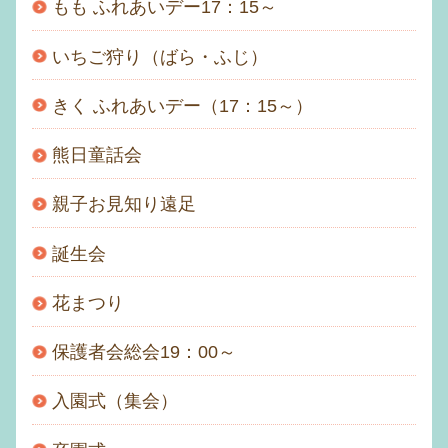
もも ふれあいデー17：15～
いちご狩り（ばら・ふじ）
きく ふれあいデー（17：15～）
熊日童話会
親子お見知り遠足
誕生会
花まつり
保護者会総会19：00～
入園式（集会）