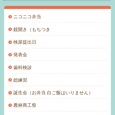
アクセス
ニコニコ弁当
おといあわせ
鏡開き（もちつき
むつみメール
検尿提出日
園の一日
発表会
個人情報保護方針
歯科検診
サイトマップ
総練習
誕生会（お弁当 白ご飯はいりません）
農林商工祭