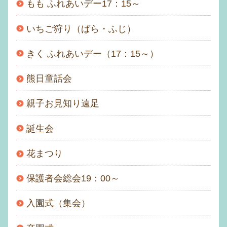
もも ふれあいデー17：15～
いちご狩り（ばら・ふじ）
きく ふれあいデー（17：15～）
熊日童話会
親子お見知り遠足
誕生会
花まつり
保護者会総会19：00～
入園式（集会）