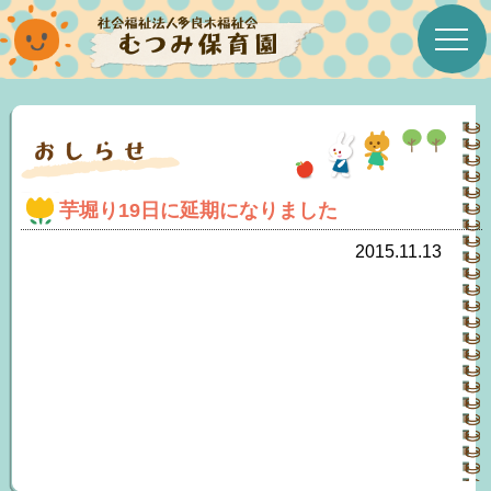
ホーム
むつみ保育園について
芋堀り19日に延期になりました
むつみたより
2015.11.13
今月の行事
年間行事予定表
今月の給食＆おやつ
みんなのこえ