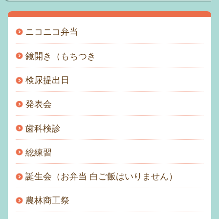
アクセス
ニコニコ弁当
おといあわせ
鏡開き（もちつき
むつみメール
検尿提出日
園の一日
発表会
個人情報保護方針
歯科検診
サイトマップ
総練習
誕生会（お弁当 白ご飯はいりません）
農林商工祭