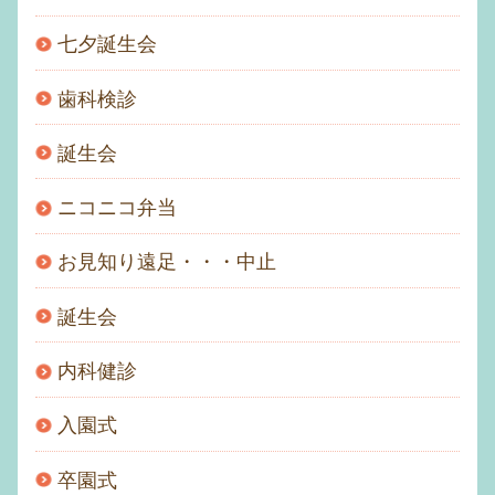
七夕誕生会
歯科検診
誕生会
ニコニコ弁当
お見知り遠足・・・中止
誕生会
内科健診
入園式
卒園式