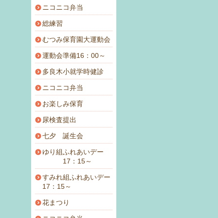
ニコニコ弁当
総練習
むつみ保育園大運動会
運動会準備16：00～
多良木小就学時健診
ニコニコ弁当
お楽しみ保育
尿検査提出
七夕 誕生会
ゆり組ふれあいデー
17：15～
すみれ組ふれあいデー
17：15～
花まつり