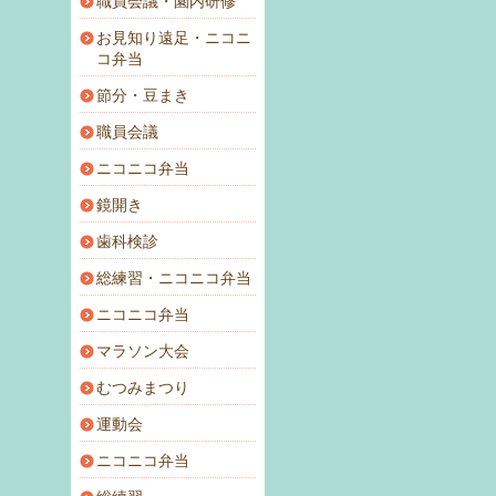
職員会議・園内研修
お見知り遠足・ニコニ
コ弁当
節分・豆まき
職員会議
ニコニコ弁当
鏡開き
歯科検診
総練習・ニコニコ弁当
ニコニコ弁当
マラソン大会
むつみまつり
運動会
ニコニコ弁当