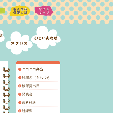
ニコニコ弁当
鏡開き（もちつき
検尿提出日
発表会
歯科検診
総練習