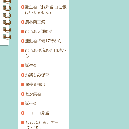
誕生会（お弁当 白ご飯
はいりません）
農林商工祭
むつみ大運動会
運動会準備17時から
むつみ夕涼み会16時か
ら
誕生会
お楽しみ保育
尿検査提出
七夕集会
誕生会
ニコニコ弁当
もも ふれあいデー
17：15～