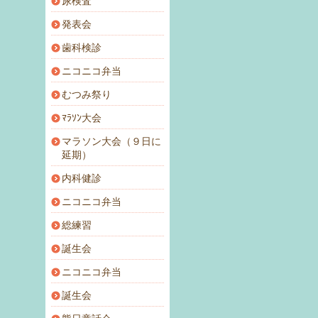
尿検査
発表会
歯科検診
ニコニコ弁当
むつみ祭り
ﾏﾗｿﾝ大会
マラソン大会（９日に
延期）
内科健診
ニコニコ弁当
総練習
誕生会
ニコニコ弁当
誕生会