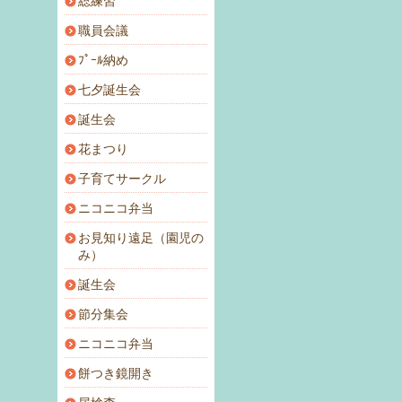
総練習
職員会議
ﾌﾟｰﾙ納め
七夕誕生会
誕生会
花まつり
子育てサークル
ニコニコ弁当
お見知り遠足（園児の
み）
誕生会
節分集会
ニコニコ弁当
餅つき鏡開き