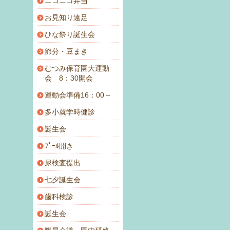
ニコニコ弁当
お見知り遠足
ひな祭り誕生会
節分・豆まき
むつみ保育園大運動
会 8：30開会
運動会準備16：00～
多小就学時健診
誕生会
ﾌﾟｰﾙ開き
尿検査提出
七夕誕生会
歯科検診
誕生会