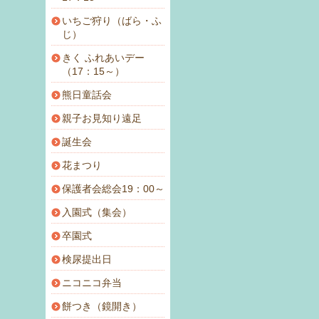
いちご狩り（ばら・ふ
じ）
きく ふれあいデー
（17：15～）
熊日童話会
親子お見知り遠足
誕生会
花まつり
保護者会総会19：00～
入園式（集会）
卒園式
検尿提出日
ニコニコ弁当
餅つき（鏡開き）